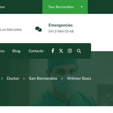
ras
San Bernardino
as
Emergencias
Mercedes
0412-984-55-68
ico
Blog
Contacto
Doctor
San Bernardino
Wilmer Baez