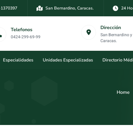
-1370397
San Bernardino, Caracas.
24 Ho
-3894761
Las Mercedes, Caracas.
24 Hor
Dirección
Telefonos
San Bernardino y Las 
0424-299-69-99
Caracas.
Especialidades
Unidades Especializadas
Directorio Méd
Home