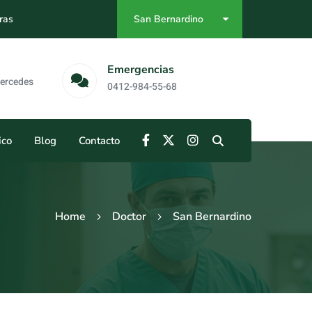
ras
San Bernardino
as
Emergencias
Mercedes
0412-984-55-68
ico
Blog
Contacto
Home
Doctor
San Bernardino