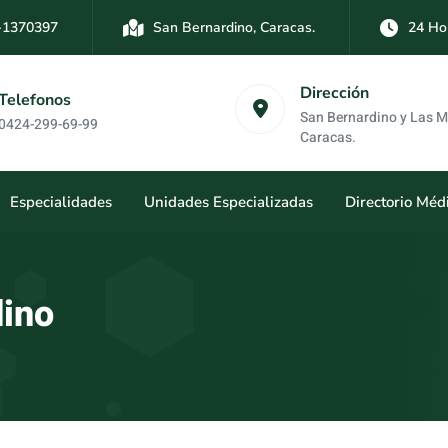
-1370397
San Bernardino, Caracas.
24 Ho
-3894761
Las Mercedes, Caracas.
24 Hor
Dirección
Telefonos
San Bernardino y Las 
0424-299-69-99
Caracas.
Especialidades
Unidades Especializadas
Directorio Méd
dino