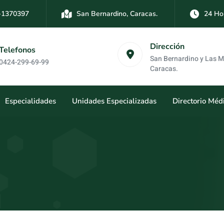
-1370397
San Bernardino, Caracas.
24 Ho
-3894761
Las Mercedes, Caracas.
24 Hor
Dirección
Telefonos
San Bernardino y Las 
0424-299-69-99
Caracas.
Especialidades
Unidades Especializadas
Directorio Méd