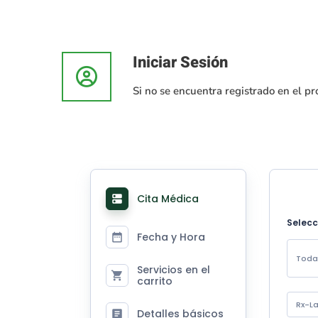
Reservar
Iniciar Sesión
Si no se encuentra registrado en el pro
una
Cita
Cita Médica
Selecc
Fecha y Hora
Toda
Servicios en el
carrito
Rx-L
Detalles básicos