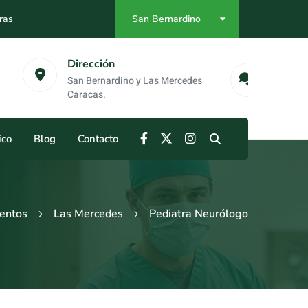
ras
San Bernardino
as
Emergencias
no y Las Mercedes
0412-984-55-68
ico
Blog
Contacto
entos
Las Mercedes
Pediatra Neurólogo