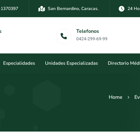
-1370397
San Bernardino, Caracas.
24 Ho
-3894761
Las Mercedes, Caracas.
24 Hor
Dirección
Telefonos
San Bernardi
0424-299-69-99
Caracas.
Especialidades
Unidades Especializadas
Directorio Méd
Home
Ev