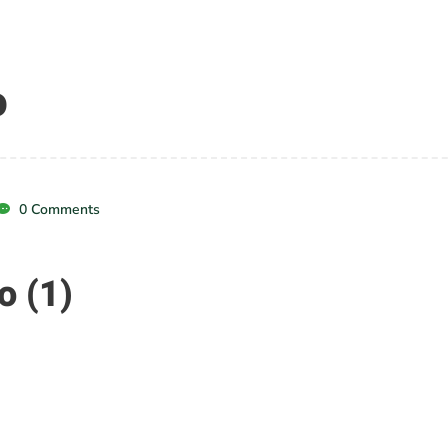
o
0 Comments
o (1)