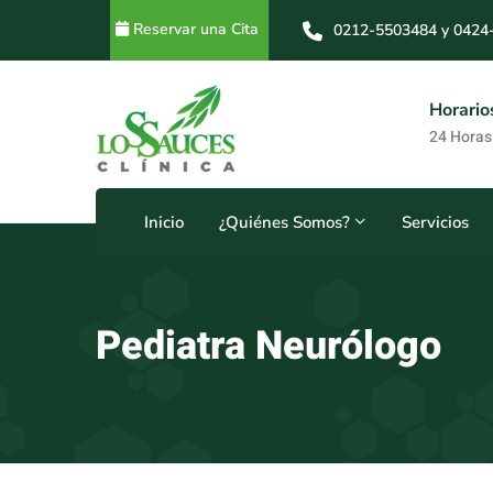
Reservar una Cita
0212-5503484 y 0424
0212-5503484 y 0414
s
Horarios
8
24 Horas
Inicio
¿Quiénes Somos?
Servicios
Pediatra Neurólogo