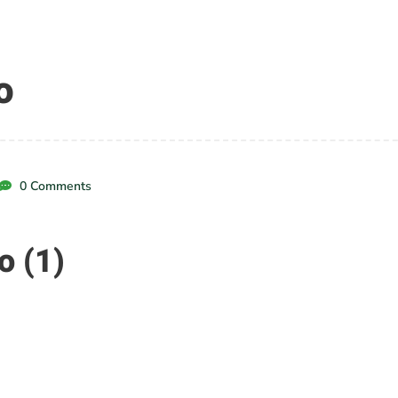
o
0 Comments
o (1)