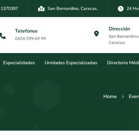
-1370397
San Bernardino, Caracas.
24 Ho
-3894761
Las Mercedes, Caracas.
24 Hor
Dirección
Telefonos
San Bernardino y Las 
0424-299-69-99
Caracas.
Especialidades
Unidades Especializadas
Directorio Méd
Home
Eve