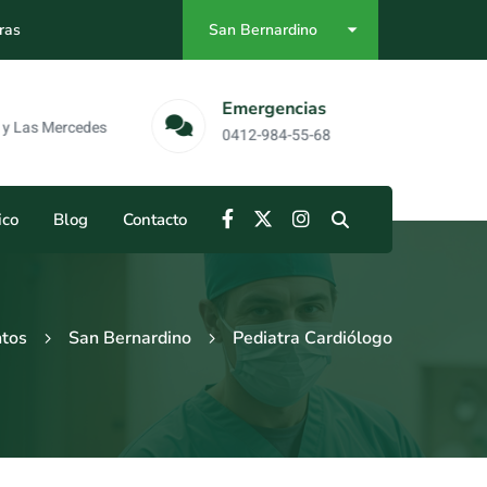
ras
San Bernardino
as
Emergencias
Mercedes
0412-984-55-68
ico
Blog
Contacto
ntos
San Bernardino
Pediatra Cardiólogo