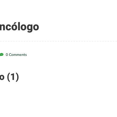
Oncólogo
0 Comments
o (1)