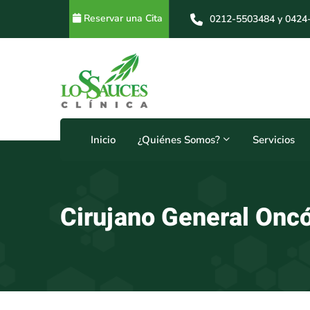
Reservar una Cita
0212-5503484 y 0424
0212-5503484 y 0414
Horarios
24 Horas
Inicio
¿Quiénes Somos?
Servicios
Cirujano General Onc