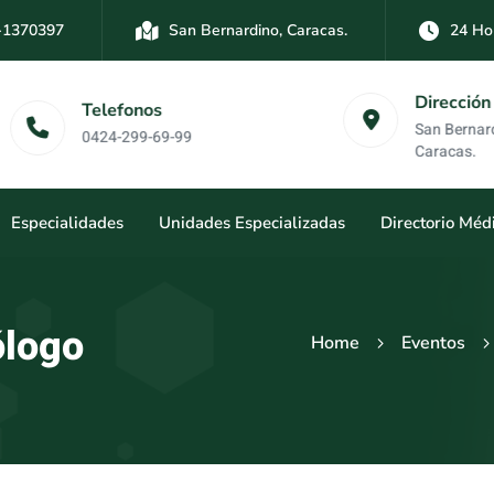
-1370397
San Bernardino, Caracas.
24 Ho
-3894761
Las Mercedes, Caracas.
24 Hor
Dirección
Telefonos
San Bernardino y Las
0424-299-69-99
Caracas.
Especialidades
Unidades Especializadas
Directorio Méd
ólogo
Home
Eventos