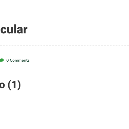
cular
0 Comments
o (1)