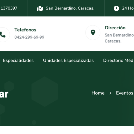
-1370397
San Bernardino, Caracas.
24 Ho
-3894761
Las Mercedes, Caracas.
24 Hor
Dirección
Telefonos
San Bernardino y Las 
0424-299-69-99
Caracas.
Especialidades
Unidades Especializadas
Directorio Méd
ar
Home
Eventos