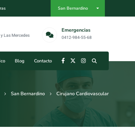
ras
San Bernardino
as
Emergencias
Mercedes
0412-984-55-68
ico
Blog
Contacto
San Bernardino
Cirujano Cardiovascular