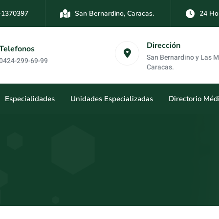
-1370397
San Bernardino, Caracas.
24 Ho
-3894761
Las Mercedes, Caracas.
24 Hor
Dirección
Telefonos
San Bernardino y Las 
0424-299-69-99
Caracas.
Especialidades
Unidades Especializadas
Directorio Méd