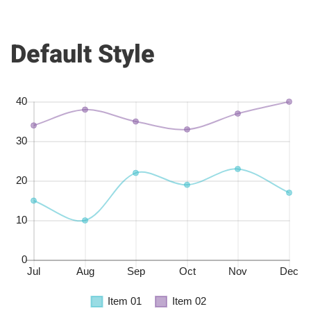
Line
Default Style
Charts